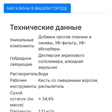
МАГАЗИНЫ В ВАШЕМ ГОРОДЕ
Технические данные
Добавки против плесени и
Уникальные
синевы, УФ-фильтр, УФ-
компоненты
абсорберы
Дисперсия акрилового
Гибридное
сополимера, алкидная
связующее
эмульсия
Растворитель
Вода
Рабочие
Кисть со смешанным ворсом,
инструменты
распылитель
Сухой
остаток (по
≈ 34,4%
массе)
Плотность
1,21 кг/л