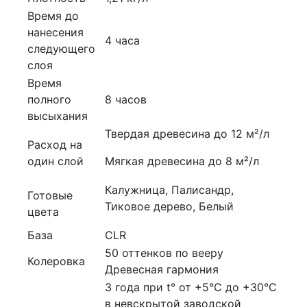
Время до
нанесения
4 часа
следующего
слоя
Время
полного
8 часов
высыхания
Твердая древесина до 12 м²/л
Расход на
один слой
Мягкая древесина до 8 м²/л
Калужница, Палисандр,
Готовые
Тиковое дерево, Белый
цвета
База
CLR
50 оттенков по вееру
Колеровка
Древесная гармония
3 года при t° от +5°C до +30°C
в невскрытой заводской